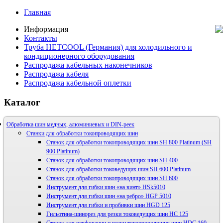
Главная
Информация
Контакты
Труба HETCOOL (Германия) для холодильного и
кондиционерного оборудования
Распродажа кабельных наконечников
Распродажа кабеля
Распродажа кабельной оплетки
Каталог
Обработка шин медных, алюминиевых и DIN-реек
Станки для обработки токопроводящих шин
Станок для обработки токопроводящих шин SH 800 Platinum (SH
900 Platinum)
Станок для обработки токопроводящих шин SH 400
Станок для обработки токоведущих шин SH 600 Platinum
Станок для обработки токопроводящих шин SH 600
Инструмент для гибки шин «на винт» HSk5010
Инструмент для гибки шин «на ребро» HGP 5010
Инструмент для гибки и пробивки шин HGD 125
Гильотина-шинорез для резки токоведущих шин HС 125