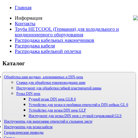
Главная
Информация
Контакты
Труба HETCOOL (Германия) для холодильного и
кондиционерного оборудования
Распродажа кабельных наконечников
Распродажа кабеля
Распродажа кабельной оплетки
Каталог
Обработка шин медных, алюминиевых и DIN-реек
Станки для обработки токопроводящих шин
Инструмент для обработки гибкой пластинчатой шины
Резка DIN реек
Ручной резак DIN реек GLR 6
Устройство для резки и пробивки отверстий в DIN-рейках GL 6
Устройство для резки DIN реек GLP
Инструмент для резки DIN реек с ручной гидравликой GLS
Инструменты для вырезания отверстий в стальном листе
Инструменты для резки кабеля
Гидравлические приводы